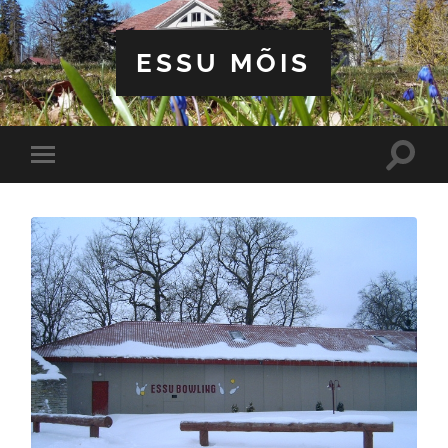
ESSU MÕIS
Toggle
Toggle
search
mobile
field
menu