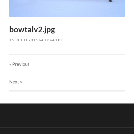
bowtalv2.jpg
15. JUULI 2015
640
x
640 PX
« Previous
Next
»