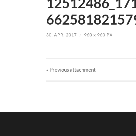
12512486_17
662581821579
30. APR. 2017
/
960
x
960 PX
« Previous
attachment