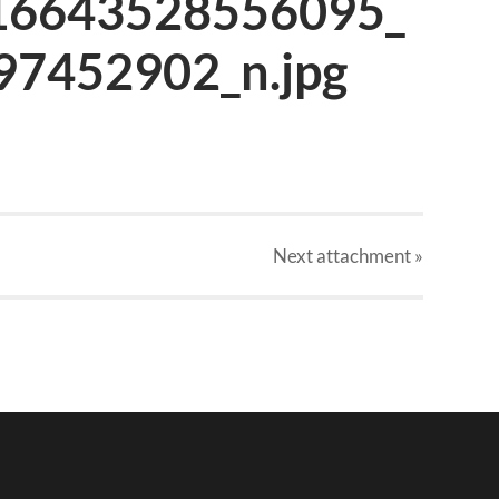
16643528556095_
7452902_n.jpg
Next
attachment
»