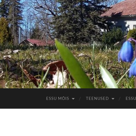
ESSU MÕIS
TEENUSED
ESS